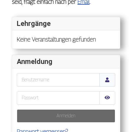
seid, fragt einfach nach per
Email
.
Lehrgänge
Keine Veranstaltungen gefunden
Anmeldung
Benutzername
Passwort
Passwort anz
Anmelden
Passwort vergessen?