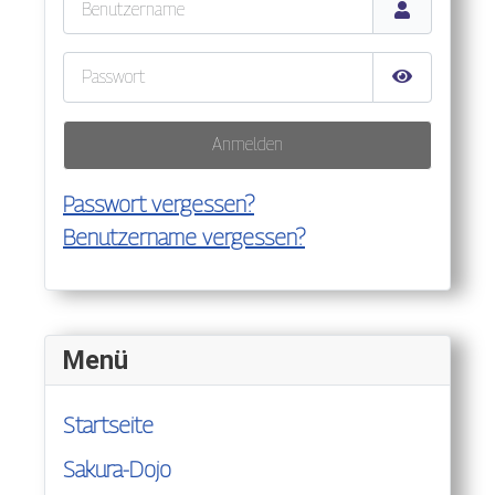
Benutzername
Passwort
Passwort anz
Anmelden
Passwort vergessen?
Benutzername vergessen?
Menü
Startseite
Sakura-Dojo