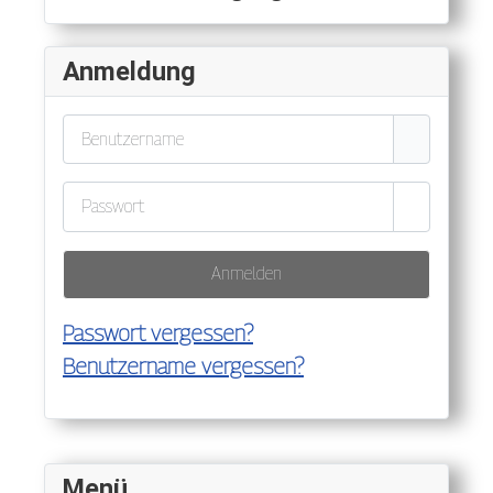
Anmeldung
Benutzername
Passwort
Passwort a
Anmelden
Passwort vergessen?
Benutzername vergessen?
Menü